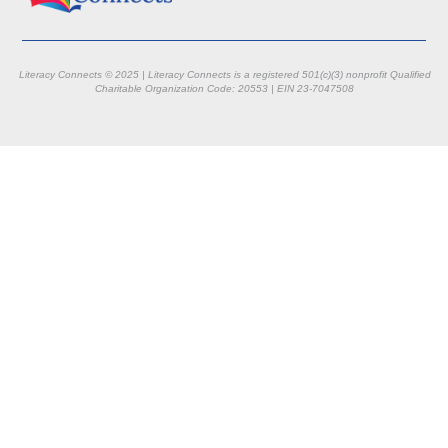
Literacy Connects © 2025 | Literacy Connects is a registered 501(c)(3) nonprofit
Qualified
Charitable Organization Code: 20553 |
EIN 23-7047508